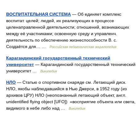
ВОСПИТАТЕЛЬНАЯ СИСТЕМА
— Об единяет комплекс
воспитат. целей; людей, их реализующих в процессе
целенаправленной деятельности; отношений, возникающих
между её участниками; освоенную среду и управленч.
деятельность по обеспечению жизнеспособности B. c.
Создаётся для… …
Российская педагогическая энциклопедия
Карагандинский государственный технический
университет
— Карагандинский государственный технический
университет …
Википедия
НЛО
— Статью о спортивном снаряде см. Летающий диск.
НЛО, якобы наблюдавшийся в Нью Джерси, в 1952 году (из
архивов ЦРУ) НЛО (неопознанный летающий объект, англ.
unidentified flying object [UFO]) «восприятие объекта или света,
видимого в небе либо над …
Википедия